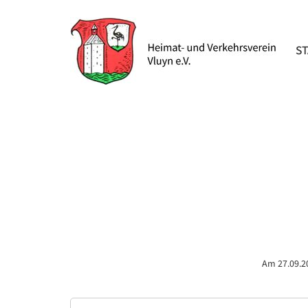
NAV
S
ÜBE
Am 27.09.2