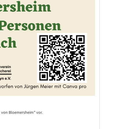
h von Bloemersheim” vor.