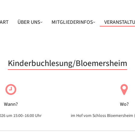
IGATION
TART
ÜBER UNS
MITGLIEDERINFOS
VERANSTALT
RSPRINGEN
VORSTAND
ARCHIV
RÜCKBLICKE
PROJEKTE & BETÄTIGUNGSFELDER
UNSER UMFELD
Kinderbuchlesung/Bloemersheim
BEFREUNDETE VEREINE
Wann?
Wo?
026 um 15:00–16:00 Uhr
im Hof vom Schloss Bloemersheim 