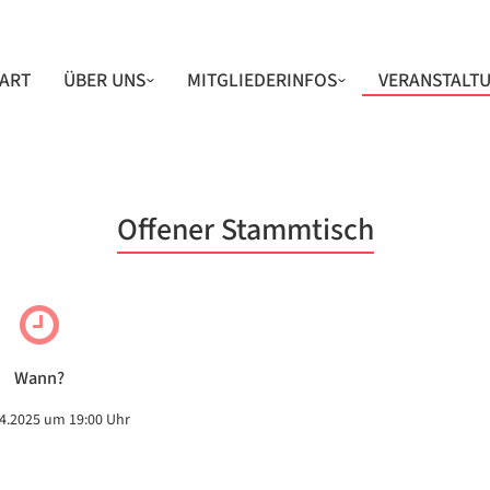
IGATION
TART
ÜBER UNS
MITGLIEDERINFOS
VERANSTALT
RSPRINGEN
VORSTAND
ARCHIV
RÜCKBLICKE
PROJEKTE & BETÄTIGUNGSFELDER
UNSER UMFELD
Offener Stammtisch
BEFREUNDETE VEREINE
Wann?
4.2025 um 19:00 Uhr