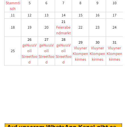
Stammti
5
6
7
8
9
10
sch
11
12
13
14
15
16
17
21
18
19
20
Feierabe
22
23
24
ndmarkt
26
27
28
29
30
31
geNussV
geNussV
geNussV
Vluyner
Vluyner
Vluyner
25
oll
oll
oll
Klompen
Klompen
Klompen
Streetfoo
Streetfoo
Streetfoo
kirmes
kirmes
kirmes
d
d
d